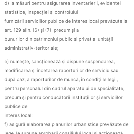
d) ia măsuri pentru asigurarea inventarierii, evidenţei
statistice, inspecţiei şi controlului
furnizării serviciilor publice de interes local prevăzute la
art. 129 alin. (6) şi (7), precum şi a
bunurilor din patrimoniul public şi privat al unităţii
administrativ-teritoriale;
e) numeşte, sancţionează şi dispune suspendarea,
modificarea şi încetarea raporturilor de serviciu sau,
după caz, a raporturilor de muncă, în condiţiile legii,
pentru personalul din cadrul aparatului de specialitate,
precum şi pentru conducătorii instituţiilor şi serviciilor
publice de
interes local;
f) asigură elaborarea planurilor urbanistice prevăzute de
lege, le supune aprobării consiliului local şi acţionează