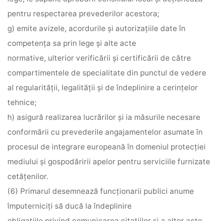
pentru respectarea prevederilor acestora;
g) emite avizele, acordurile şi autorizaţiile date în
competenţa sa prin lege şi alte acte
normative, ulterior verificării şi certificării de către
compartimentele de specialitate din punctul de vedere
al regularităţii, legalităţii şi de îndeplinire a cerinţelor
tehnice;
h) asigură realizarea lucrărilor şi ia măsurile necesare
conformării cu prevederile angajamentelor asumate în
procesul de integrare europeană în domeniul protecţiei
mediului şi gospodăririi apelor pentru serviciile furnizate
cetăţenilor.
(6) Primarul desemnează funcţionarii publici anume
împuterniciţi să ducă la îndeplinire
obligaţiile privind comunicarea citaţiilor şi a altor acte