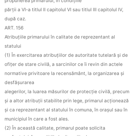
propunerea primarului, în condiţiile
părţii a VI-a titlul II capitolul VI sau titlul III capitolul IV,
după caz.
ART. 156
Atribuţiile primarului în calitate de reprezentant al
statului
(1) În exercitarea atribuţiilor de autoritate tutelară şi de
ofiţer de stare civilă, a sarcinilor ce îi revin din actele
normative privitoare la recensământ, la organizarea şi
desfăşurarea
alegerilor, la luarea măsurilor de protecţie civilă, precum
şi a altor atribuţii stabilite prin lege, primarul acţionează
şi ca reprezentant al statului în comuna, în oraşul sau în
municipiul în care a fost ales.
(2) În această calitate, primarul poate solicita