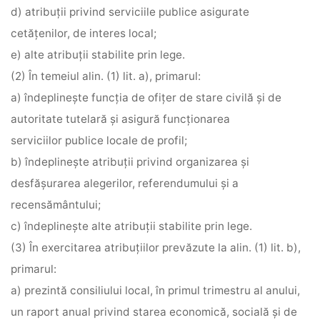
d) atribuţii privind serviciile publice asigurate
cetăţenilor, de interes local;
e) alte atribuţii stabilite prin lege.
(2) În temeiul alin. (1) lit. a), primarul:
a) îndeplineşte funcţia de ofiţer de stare civilă şi de
autoritate tutelară şi asigură funcţionarea
serviciilor publice locale de profil;
b) îndeplineşte atribuţii privind organizarea şi
desfăşurarea alegerilor, referendumului şi a
recensământului;
c) îndeplineşte alte atribuţii stabilite prin lege.
(3) În exercitarea atribuţiilor prevăzute la alin. (1) lit. b),
primarul:
a) prezintă consiliului local, în primul trimestru al anului,
un raport anual privind starea economică, socială şi de