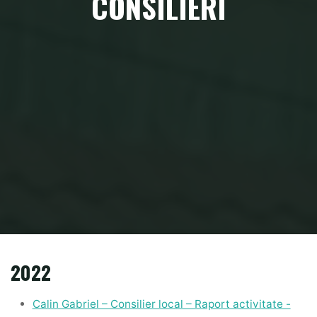
CONSILIERI
Home
Raport activitate consilieri
2022
Calin Gabriel – Consilier local – Raport activitate -