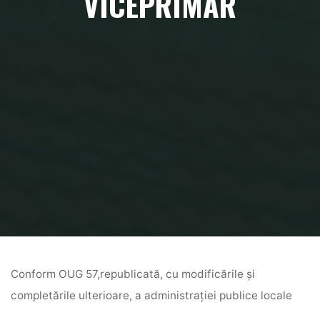
VICEPRIMAR
Home
Atribuții Viceprimar
Conform OUG 57,republicată, cu modificările şi
completările ulterioare, a administraţiei publice locale