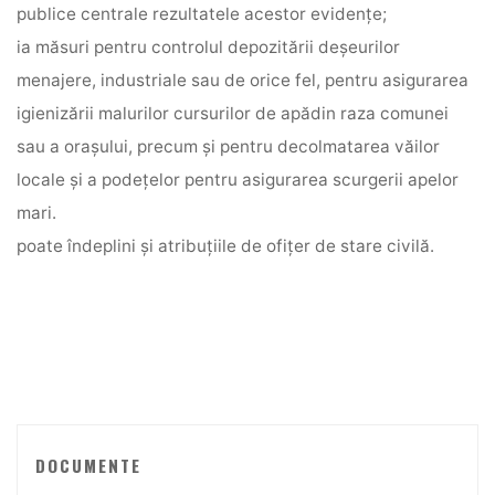
publice centrale rezultatele acestor evidenţe;
ia măsuri pentru controlul depozitării deşeurilor
menajere, industriale sau de orice fel, pentru asigurarea
igienizării malurilor cursurilor de apădin raza comunei
sau a oraşului, precum şi pentru decolmatarea văilor
locale şi a podeţelor pentru asigurarea scurgerii apelor
mari.
poate îndeplini şi atribuţiile de ofiţer de stare civilă.
DOCUMENTE