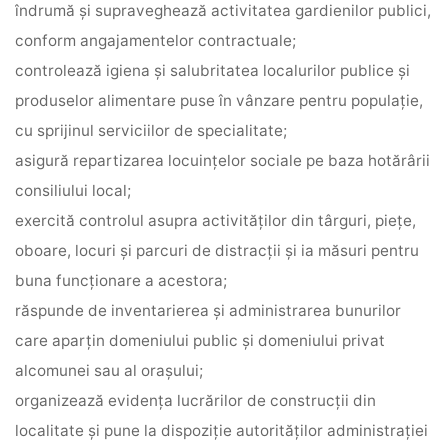
îndrumă şi supraveghează activitatea gardienilor publici,
conform angajamentelor contractuale;
controlează igiena şi salubritatea localurilor publice şi
produselor alimentare puse în vânzare pentru populaţie,
cu sprijinul serviciilor de specialitate;
asigură repartizarea locuinţelor sociale pe baza hotărârii
consiliului local;
exercită controlul asupra activităţilor din târguri, pieţe,
oboare, locuri şi parcuri de distracţii şi ia măsuri pentru
buna funcţionare a acestora;
răspunde de inventarierea şi administrarea bunurilor
care aparţin domeniului public şi domeniului privat
alcomunei sau al oraşului;
organizează evidenţa lucrărilor de construcţii din
localitate şi pune la dispoziţie autorităţilor administraţiei