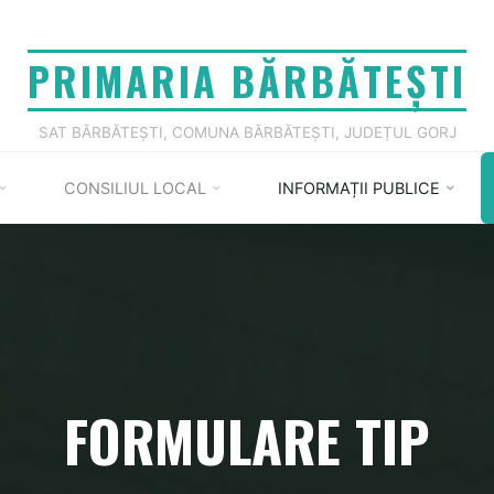
PRIMARIA BĂRBĂTEȘTI
SAT BĂRBĂTEȘTI, COMUNA BĂRBĂTEȘTI, JUDEȚUL GORJ
CONSILIUL LOCAL
INFORMAȚII PUBLICE
FORMULARE TIP