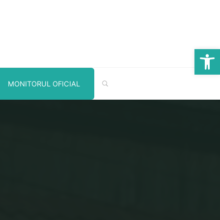
Deschide b
CĂUTARE
MONITORUL OFICIAL