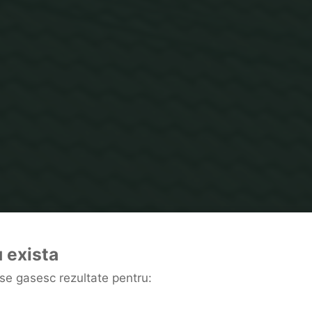
Home
 exista
se gasesc rezultate pentru: