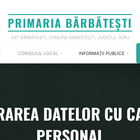
PRIMARIA BĂRBĂTEȘTI
SAT BĂRBĂTEȘTI, COMUNA BĂRBĂTEȘTI, JUDEȚUL GORJ
CONSILIUL LOCAL
INFORMAȚII PUBLICE
RAREA DATELOR CU C
PERSONAL