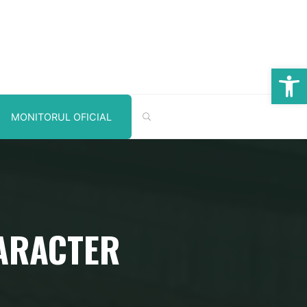
Deschide b
CĂUTARE
MONITORUL OFICIAL
ARACTER