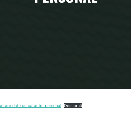
Home
Prelucrarea datelor cu caracter personal
ucrare date cu caracter personal
Descarcă