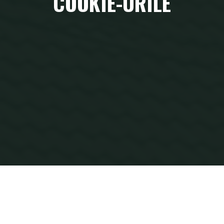
COOKIE-URILE
Home
Politica privind cookie-urile